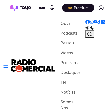
On Air
Podcasts
Log in
Premium
(current)
Ouvir
Podcasts
Passou
Vídeos
Programas
Destaques
TNT
Notícias
Somos
Nós