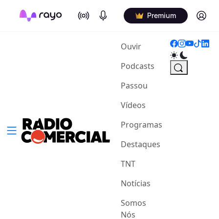
On Air
Podcasts
Log in
Premium
(current)
Ouvir
Podcasts
Passou
Vídeos
Programas
Destaques
TNT
Notícias
Somos
Nós