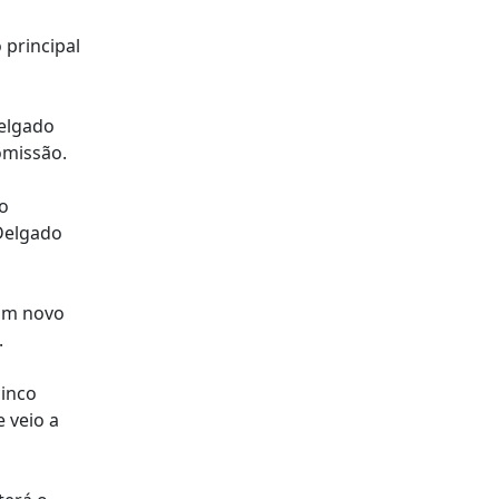
 principal
Delgado
omissão.
to
Delgado
 um novo
.
cinco
 veio a