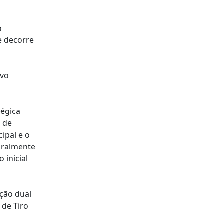
a
e decorre
ovo
tégica
 de
ipal e o
gralmente
 inicial
pção dual
 de Tiro