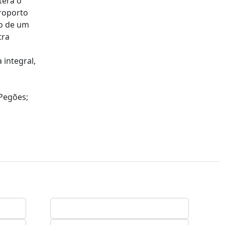
terá o
eroporto
ão de um
tra
integral,
Pegões;