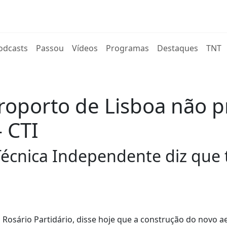
rent)
odcasts
Passou
Vídeos
Programas
Destaques
TNT
oporto de Lisboa não p
- CTI
écnica Independente diz que 
Rosário Partidário, disse hoje que a construção do novo a