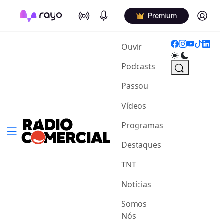
On Air
Podcasts
Log in
Premium
(current)
Ouvir
Podcasts
Passou
Vídeos
Programas
Destaques
TNT
Notícias
Somos
Nós