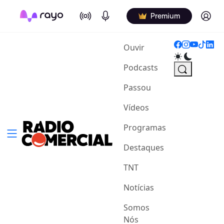
On Air
Podcasts
Log in
Premium
(current)
Ouvir
Podcasts
Passou
Vídeos
Programas
Destaques
TNT
Notícias
Somos
Nós