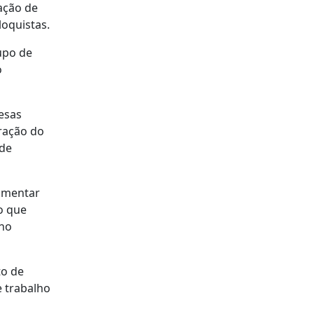
tação de
loquistas.
rupo de
o
esas
bração do
 de
lamentar
o que
no
to de
e trabalho