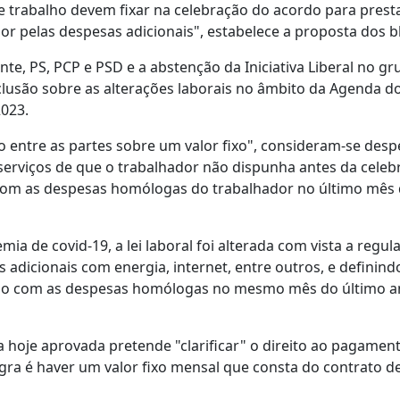
 de trabalho devem fixar na celebração do acordo para pres
r pelas despesas adicionais", estabelece a proposta dos b
nte, PS, PCP e PSD e a abstenção da Iniciativa Liberal no g
clusão sobre as alterações laborais no âmbito da Agenda d
2023.
o entre as partes sobre um valor fixo", consideram-se desp
 serviços de que o trabalhador não dispunha antes da cele
om as despesas homólogas do trabalhador no último mês
ia de covid-19, a lei laboral foi alterada com vista a regu
adicionais com energia, internet, entre outros, e definind
ão com as despesas homólogas no mesmo mês do último a
 hoje aprovada pretende "clarificar" o direito ao pagamen
gra é haver um valor fixo mensal que consta do contrato d