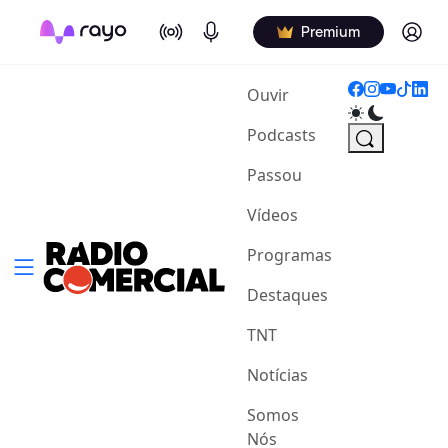
On Air
Podcasts
Log in
Premium
(current)
Ouvir
Podcasts
Passou
Vídeos
Programas
Destaques
TNT
Notícias
Somos
Nós