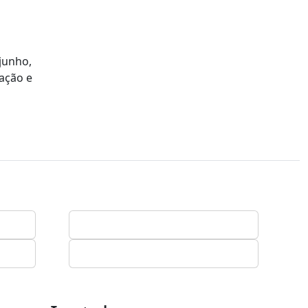
 junho,
ação e