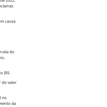
 de 2022,
eclamar,
 em causa
rcela do
os,
o IRS.
 do valor
l no
imento da