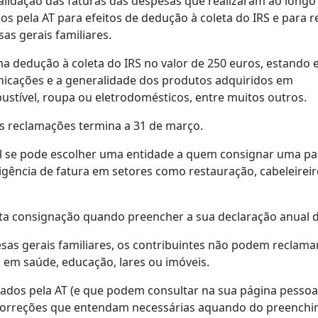
alidação das faturas das despesas que realizaram ao longo
os pela AT para efeitos de dedução à coleta do IRS e para r
as gerais familiares.
ma dedução à coleta do IRS no valor de 250 euros, estando
unicações e a generalidade dos produtos adquiridos em
tível, roupa ou eletrodomésticos, entre muitos outros.
is reclamações termina a 31 de março.
l se pode escolher uma entidade a quem consignar uma pa
igência de fatura em setores como restauração, cabeleireir
esta consignação quando preencher a sua declaração anual d
as gerais familiares, os contribuintes não podem reclamar
 em saúde, educação, lares ou imóveis.
lados pela AT (e que podem consultar na sua página pessoa
s correções que entendam necessárias aquando do preench