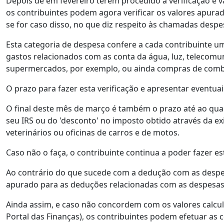
Depois de em fevereiro terem procedido à verificação e v
os contribuintes podem agora verificar os valores apurad
se for caso disso, no que diz respeito às chamadas despes
Esta categoria de despesa confere a cada contribuinte u
gastos relacionados com as conta da água, luz, telecom
supermercados, por exemplo, ou ainda compras de combus
O prazo para fazer esta verificação e apresentar eventua
O final deste mês de março é também o prazo até ao qua
seu IRS ou do 'desconto' no imposto obtido através da ex
veterinários ou oficinas de carros e de motos.
Caso não o faça, o contribuinte continua a poder fazer 
Ao contrário do que sucede com a dedução com as despes
apurado para as deduções relacionadas com as despesas
Ainda assim, e caso não concordem com os valores calcu
Portal das Finanças), os contribuintes podem efetuar a