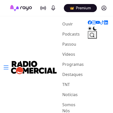
On Air
Podcasts
Log in
Premium
(current)
Ouvir
Podcasts
Passou
Vídeos
Programas
Destaques
TNT
Notícias
Somos
Nós