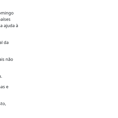
domingo
aíses
a ajuda à
al da
ais não
u.
as e
to,