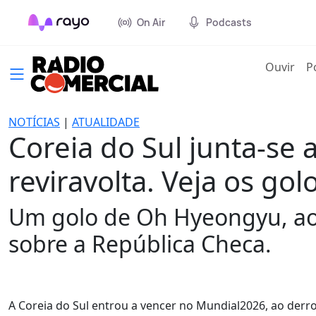
On Air
Podcasts
(cur
Ouvir
P
NOTÍCIAS
|
ATUALIDADE
Coreia do Sul junta-se
reviravolta. Veja os gol
Um golo de Oh Hyeongyu, aos 
sobre a República Checa.
A Coreia do Sul entrou a vencer no Mundial2026, ao derr