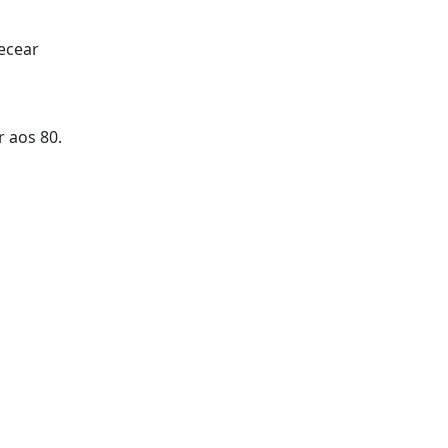
becear
 aos 80.