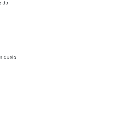
e do
m duelo