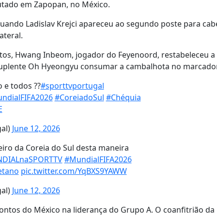
putado em Zapopan, no México.
 quando Ladislav Krejci apareceu ao segundo poste para ca
teral.
utos, Hwang Inbeom, jogador do Feyenoord, restabeleceu a
 o suplente Oh Hyeongyu consumar a cambalhota no marcador
 e todos ??
#sporttvportugal
ndialFIFA2026
#CoreiadoSul
#Chéquia
E
gal)
June 12, 2026
iro da Coreia do Sul desta maneira
DIALnaSPORTTV
#MundialFIFA2026
etano
pic.twitter.com/YqBXS9YAWW
gal)
June 12, 2026
ontos do México na liderança do Grupo A. O coanfitrião da