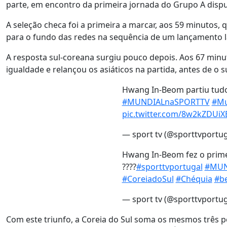
parte, em encontro da primeira jornada do Grupo A dis
A seleção checa foi a primeira a marcar, aos 59 minutos,
para o fundo das redes na sequência de um lançamento la
A resposta sul-coreana surgiu pouco depois. Aos 67 min
igualdade e relançou os asiáticos na partida, antes de
Hwang In-Beom partiu tudo
#MUNDIALnaSPORTTV
#Mu
pic.twitter.com/8w2kZDUiX
— sport tv (@sporttvportu
Hwang In-Beom fez o prime
??‍??
#sporttvportugal
#MUN
#CoreiadoSul
#Chéquia
#b
— sport tv (@sporttvportu
Com este triunfo, a Coreia do Sul soma os mesmos três p