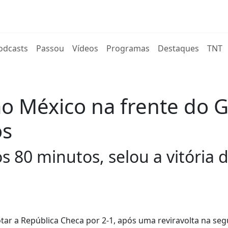
rent)
odcasts
Passou
Vídeos
Programas
Destaques
TNT
 ao México na frente do 
os
80 minutos, selou a vitória d
otar a República Checa por 2-1, após uma reviravolta na se