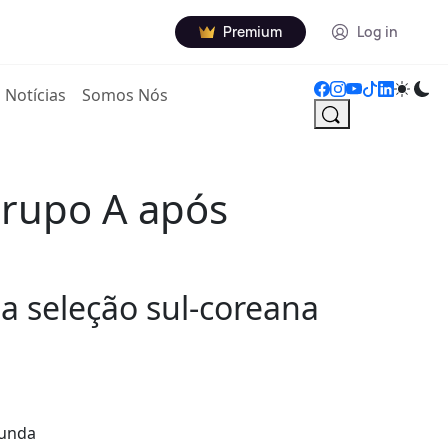
Premium
Log in
Notícias
Somos Nós
Grupo A após
a seleção sul-coreana
gunda