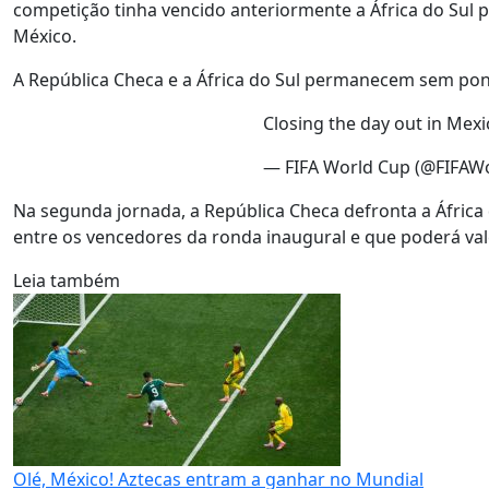
competição tinha vencido anteriormente a África do Sul p
México.
A República Checa e a África do Sul permanecem sem pon
Closing the day out in Mexi
— FIFA World Cup (@FIFAW
Na segunda jornada, a República Checa defronta a Áfric
entre os vencedores da ronda inaugural e que poderá vale
Leia também
Olé, México! Aztecas entram a ganhar no Mundial