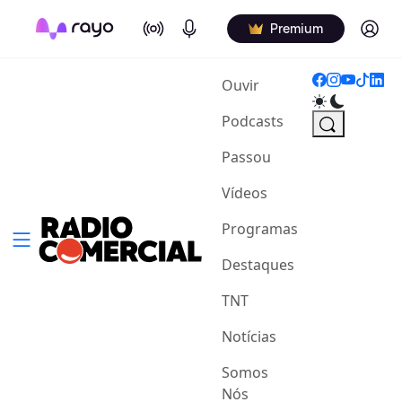
On Air
Podcasts
Log in
Premium
(current)
Ouvir
Podcasts
Passou
Vídeos
Programas
Destaques
TNT
Notícias
Somos
Nós