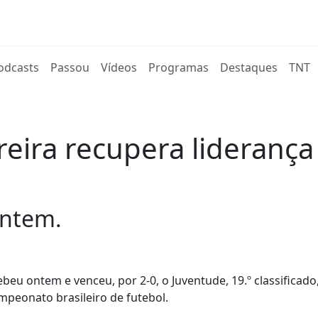
rent)
odcasts
Passou
Vídeos
Programas
Destaques
TNT
reira recupera liderança
ontem.
beu ontem e venceu, por 2-0, o Juventude, 19.º classificado
mpeonato brasileiro de futebol.