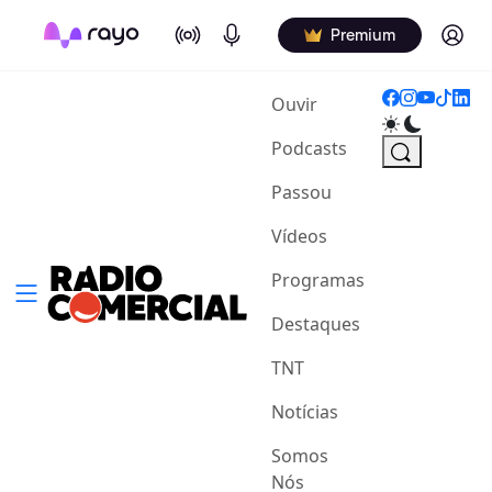
On Air
Podcasts
Log in
Premium
(current)
Ouvir
Podcasts
Passou
Vídeos
Programas
Destaques
TNT
Notícias
Somos
Nós