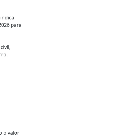
indica
 2026 para
ivil,
rro.
 o valor