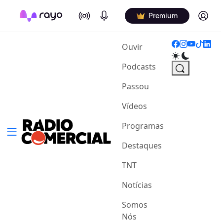
On Air
Podcasts
Log in
Premium
(current)
Ouvir
Podcasts
Passou
Vídeos
Programas
Destaques
TNT
Notícias
Somos
Nós