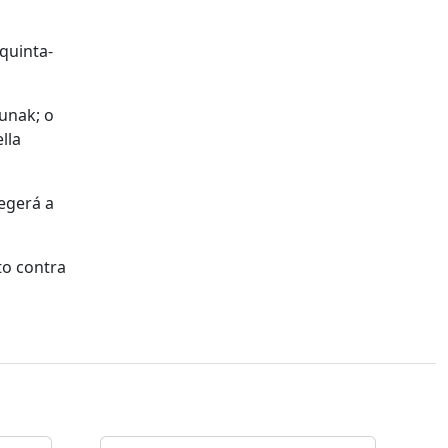
quinta-
unak; o
lla
egerá a
to contra