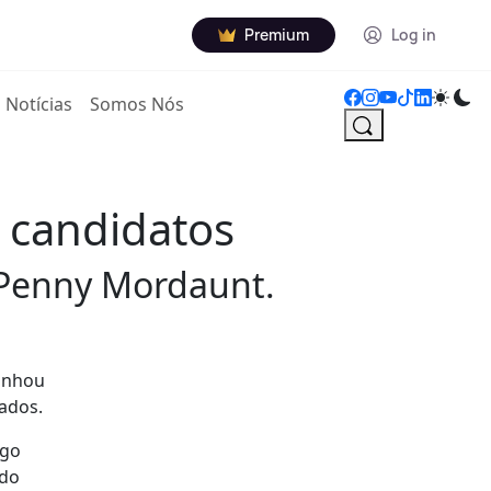
Premium
Log in
Notícias
Somos Nós
e candidatos
, Penny Mordaunt.
ganhou
ados.
igo
 do