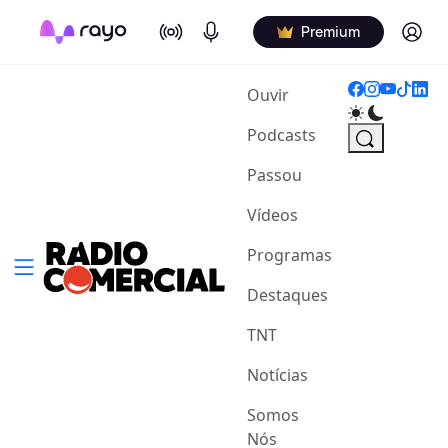
On Air
Podcasts
Log in
Premium
(current)
Ouvir
Podcasts
Passou
Vídeos
Programas
Destaques
TNT
Notícias
Somos
Nós