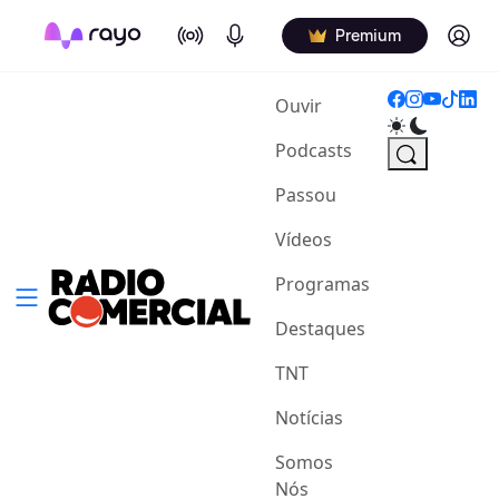
On Air
Podcasts
Log in
Premium
(current)
Ouvir
Podcasts
Passou
Vídeos
Programas
Destaques
TNT
Notícias
Somos
Nós