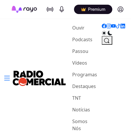
On Air
Podcasts
Log in
Premium
(current)
Ouvir
Podcasts
Passou
Vídeos
Programas
Destaques
TNT
Notícias
Somos
Nós