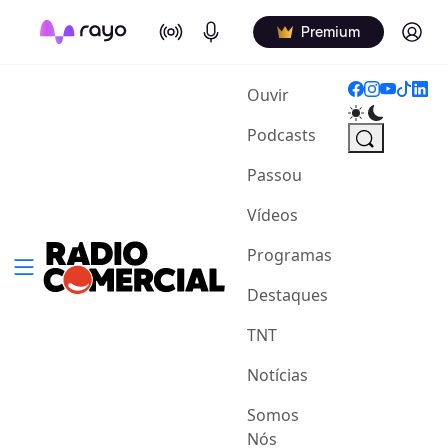
On Air
Podcasts
Log in
Premium
(current)
Ouvir
Podcasts
Passou
Vídeos
Programas
Destaques
TNT
Notícias
Somos
Nós