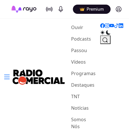
On Air
Podcasts
Log in
Premium
(current)
Ouvir
Podcasts
Passou
Vídeos
Programas
Destaques
TNT
Notícias
Somos
Nós