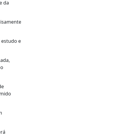
e da
ecisamente
o estudo e
iada,
 o
de
umido
m
erá