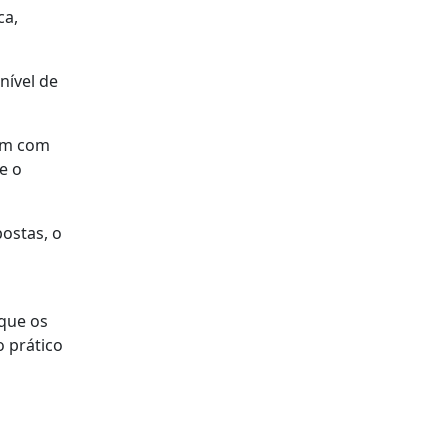
ca,
nível de
zam com
e o
ostas, o
 que os
 prático