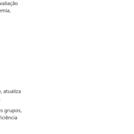
valiação
emia,
, atualiza
.
ês grupos,
iciência