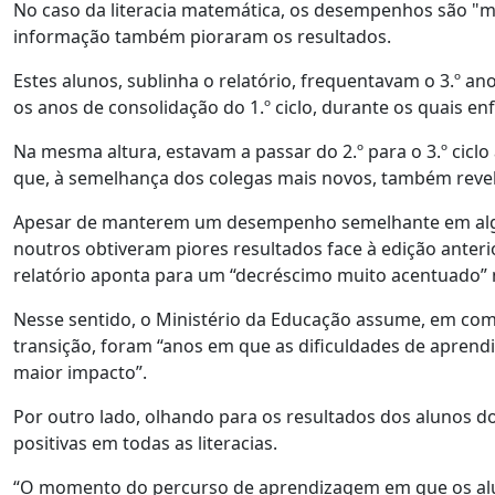
No caso da literacia matemática, os desempenhos são "muit
informação também pioraram os resultados.
Estes alunos, sublinha o relatório, frequentavam o 3.º an
os anos de consolidação do 1.º ciclo, durante os quais 
Na mesma altura, estavam a passar do 2.º para o 3.º cicl
que, à semelhança dos colegas mais novos, também reve
Apesar de manterem um desempenho semelhante em alguns 
noutros obtiveram piores resultados face à edição anterior
relatório aponta para um “decréscimo muito acentuado” n
Nesse sentido, o Ministério da Educação assume, em com
transição, foram “anos em que as dificuldades de apre
maior impacto”.
Por outro lado, olhando para os resultados dos alunos do
positivas em todas as literacias.
“O momento do percurso de aprendizagem em que os alu