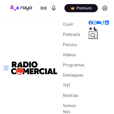
On Air
Podcasts
Log in
Premium
(current)
Ouvir
Podcasts
Passou
Vídeos
Programas
Destaques
TNT
Notícias
Somos
Nós