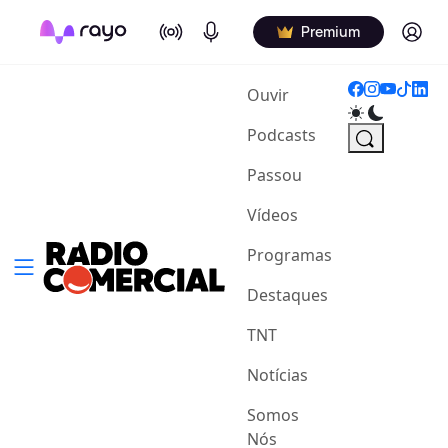
On Air
Podcasts
Log in
Premium
(current)
Ouvir
Podcasts
Passou
Vídeos
Programas
Destaques
TNT
Notícias
Somos
Nós