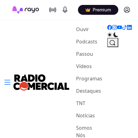
On Air
Podcasts
Log in
Premium
(current)
Ouvir
Podcasts
Passou
Vídeos
Programas
Destaques
TNT
Notícias
Somos
Nós