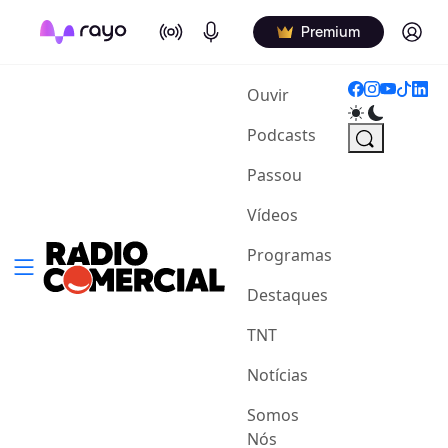
On Air
Podcasts
Log in
Premium
(current)
Ouvir
Podcasts
Passou
Vídeos
Programas
Destaques
TNT
Notícias
Somos
Nós