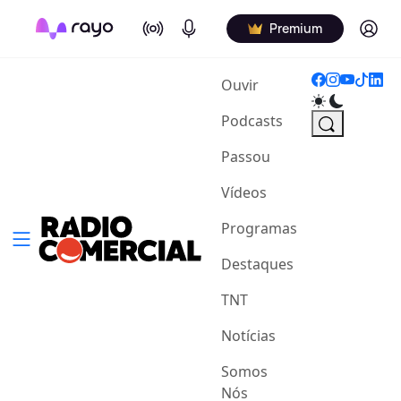
On Air
Podcasts
Log in
Premium
(current)
Ouvir
Podcasts
Passou
Vídeos
Programas
Destaques
TNT
Notícias
Somos
Nós