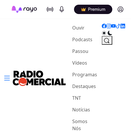
On Air
Podcasts
Log in
Premium
(current)
Ouvir
Podcasts
Passou
Vídeos
Programas
Destaques
TNT
Notícias
Somos
Nós