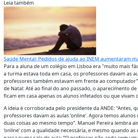
Leia também
Saúde Mental: Pedidos de ajuda ao INEM aumentaram ma
Para a aluna de um colégio em Lisboa era "muito mais f
a turma estava toda em casa, os professores davam as aul
professores também estavam em frente ao computador”. 
de Natal: Até ao final do ano passado, o aparecimento de
ficam em casa apenas os alunos infetados ou que vivam 
A ideia é corroborada pelo presidente da ANDE: “Antes, q
professores davam as aulas ‘online’. Agora temos alunos
duas coisas ao mesmo tempo”. Manuel Pereira lembra aind
‘online’ com a qualidade necessária, e mesmo quando as 
passa numa sala de aula: “O professor não anda com uma