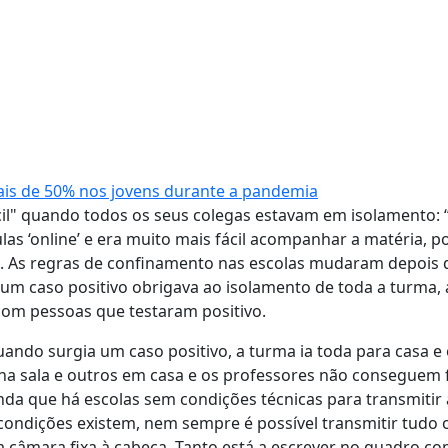
is de 50% nos jovens durante a pandemia
ácil" quando todos os seus colegas estavam em isolamento
as ‘online’ e era muito mais fácil acompanhar a matéria, p
As regras de confinamento nas escolas mudaram depois d
 um caso positivo obrigava ao isolamento de toda a turma,
com pessoas que testaram positivo.
uando surgia um caso positivo, a turma ia toda para casa e
 na sala e outros em casa e os professores não conseguem 
a que há escolas sem condições técnicas para transmitir 
condições existem, nem sempre é possível transmitir tudo 
 câmara fixa à cabeça. Tanto está a escrever no quadro co