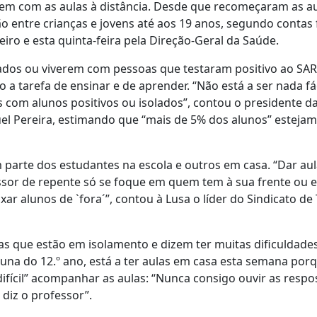
em com as aulas à distância. Desde que recomeçaram as a
o entre crianças e jovens até aos 19 anos, segundo contas 
iro e esta quinta-feira pela Direção-Geral da Saúde.
ados ou viverem com pessoas que testaram positivo ao SAR
a tarefa de ensinar e de aprender. “Não está a ser nada fác
com alunos positivos ou isolados”, contou o presidente d
el Pereira, estimando que “mais de 5% dos alunos” estejam
m parte dos estudantes na escola e outros em casa. “Dar au
ssor de repente só se foque em quem tem à sua frente ou
r alunos de `fora´”, contou à Lusa o líder do Sindicato de
das que estão em isolamento e dizem ter muitas dificuldade
luna do 12.º ano, está a ter aulas em casa esta semana po
difícil” acompanhar as aulas: “Nunca consigo ouvir as respo
 diz o professor”.