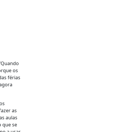
: “Quando
orque os
as férias
 agora
 os
fazer as
as aulas
o que se
mo a usar