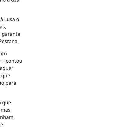
 à Lusa o
as,
ó garante
Pestana.
nto
’”, contou
sequer
, que
no para
a que
, mas
inham,
te