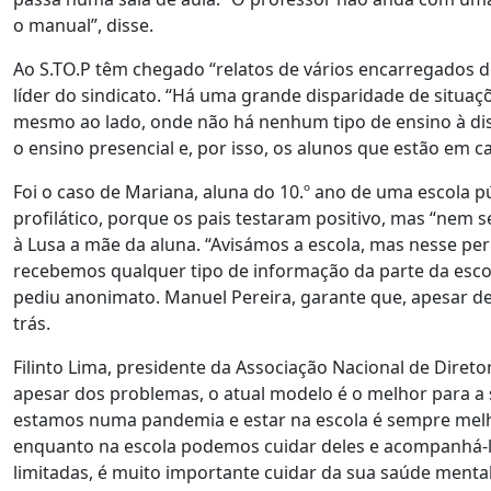
o manual”, disse.
Ao S.TO.P têm chegado “relatos de vários encarregados d
líder do sindicato. “Há uma grande disparidade de situaç
mesmo ao lado, onde não há nenhum tipo de ensino à dis
o ensino presencial e, por isso, os alunos que estão e
Foi o caso de Mariana, aluna do 10.º ano de uma escola 
profilático, porque os pais testaram positivo, mas “nem seq
à Lusa a mãe da aluna. “Avisámos a escola, mas nesse pe
recebemos qualquer tipo de informação da parte da escol
pediu anonimato. Manuel Pereira, garante que, apesar d
trás.
Filinto Lima, presidente da Associação Nacional de Dire
apesar dos problemas, o atual modelo é o melhor para a
estamos numa pandemia e estar na escola é sempre melh
enquanto na escola podemos cuidar deles e acompanhá-
limitadas, é muito importante cuidar da sua saúde mental