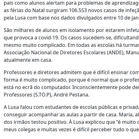
pais como alunos alertam para problemas de aprendizag
as férias do Natal surgiram 106.553 novos casos de infeçã
pela Lusa com base nos dados divulgados entre 10 de jane
São milhares de alunos em isolamento por estarem infet
que provoca a covid-19. Os casos sucedem-se, dificultando 
mesmo muito complicado. Em todas as escolas há turmas 
Associação Nacional de Diretores Escolares (ANDE), Manu
atualmente em casa.
Professores e diretores admitem que é difícil ensinar co
forma é muito complicado, porque é normal que o profe
está no ecrã do computador. Inconscientemente pode deixa
Professores (S.TO.P), André Pestana.
A Lusa falou com estudantes de escolas públicas e priva
conseguir acompanhar as aulas a partir de casa. Maria, a
dos irmãos testou positivo. À Lusa explicou que “é muito 
meus colegas e muitas vezes é difícil perceber tudo o que