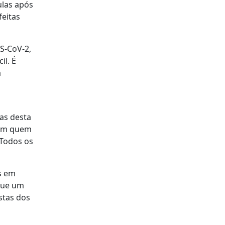
ulas após
feitas
S-CoV-2,
il. É
a
las desta
 em quem
 Todos os
s em
rque um
stas dos