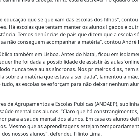
e educação que se queixam das escolas dos filhos”, contou
ões. Há escolas que tentam manter os alunos ligados e outr
tância. Temos denúncias de pais que dizem que a escola s
m casa não conseguem acompanhar a matéria”, contou André 
pública também em Lisboa. Antes do Natal, ficou em isolame
uer lhe foi dada a possibilidade de assistir às aulas ‘online
ríodo nunca teve aulas síncronas. Nos primeiros dias, nem 
a sobre a matéria que estava a ser dada”, lamentou a mãe
e tudo, as escolas se esforçam para não deixar nenhum alu
tores de Agrupamentos e Escolas Publicas (ANDAEP), sublinh
 saúde mental dos alunos. “Claro que há constrangimentos
or para a saúde mental dos alunos. Em casa os alunos def
los. Mesmo que as aprendizagens estejam temporariamen
 dos nossos alunos”, defendeu Filinto Lima.