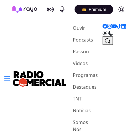
On Air
Podcasts
Log in
Premium
(current)
Ouvir
Podcasts
Passou
Vídeos
Programas
Destaques
TNT
Notícias
Somos
Nós