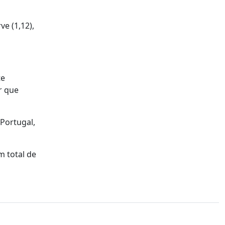
e (1,12),
te
r que
 Portugal,
m total de