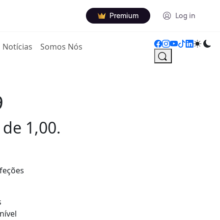
Premium
Log in
Notícias
Somos Nós
9
 de 1,00.
nfeções
s
nível