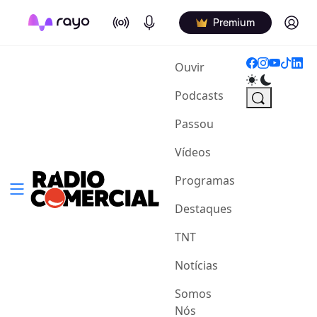
On Air
Podcasts
Log in
Premium
(current)
Ouvir
Podcasts
Passou
Vídeos
Programas
Destaques
TNT
Notícias
Somos
Nós