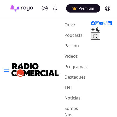
On Air
Podcasts
Log in
Premium
(current)
Ouvir
Podcasts
Passou
Vídeos
Programas
Destaques
TNT
Notícias
Somos
Nós