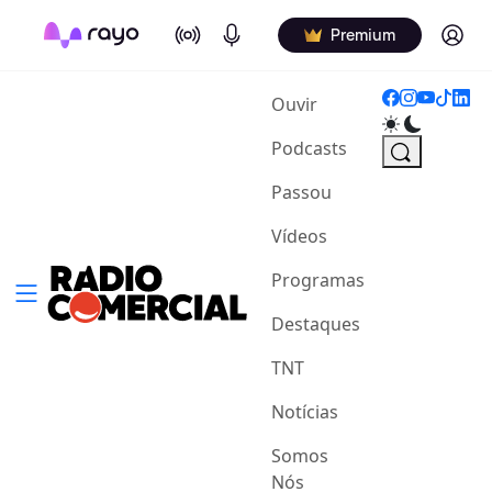
On Air
Podcasts
Log in
Premium
(current)
Ouvir
Podcasts
Passou
Vídeos
Programas
Destaques
TNT
Notícias
Somos
Nós