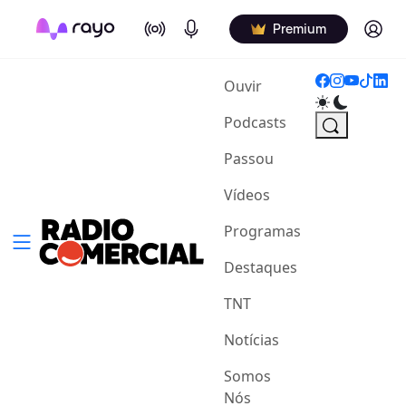
On Air
Podcasts
Log in
Premium
(current)
Ouvir
Podcasts
Passou
Vídeos
Programas
Destaques
TNT
Notícias
Somos
Nós