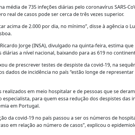
ma média de 735 infeções diárias pelo coronavírus SARS-Co
real de casos pode ser cerca de três vezes superior.
r acima de 2.000 por dia, no mínimo”, disse à agência o Lu
isboa.
Ricardo Jorge (INSA), divulgado na quinta-feira, estima que
diárias a nível nacional, baixando para as 619 no continent
u de prescrever testes de despiste da covid-19, na sequê
os dados de incidência no país “estão longe de representar
 realizados em meio hospitalar e de pessoas que se deram
 o especialista, para quem essa redução dos despistes das i
mia em Portugal.
ação da covid-19 no país passou a ser os números de hospita
aso em relação ao número de casos”, explicou o epidemiol