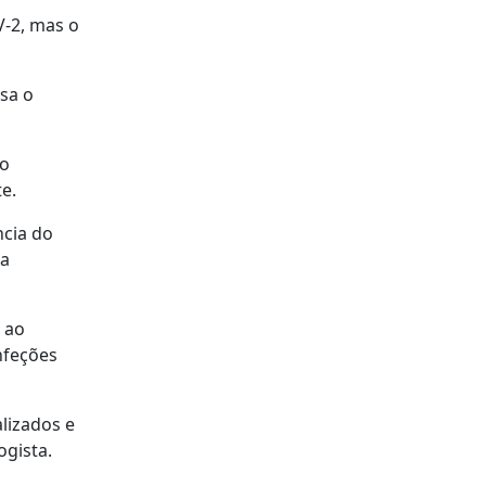
V-2, mas o
sa o
 o
e.
ncia do
 a
 ao
nfeções
lizados e
ogista.