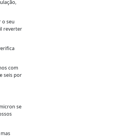
ulação,
r o seu
l reverter
erifica
amos com
 seis por
Ómicron se
ossos
, mas