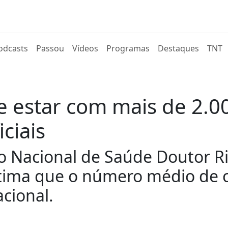
rent)
odcasts
Passou
Vídeos
Programas
Destaques
TNT
e estar com mais de 2.00
ciais
to Nacional de Saúde Doutor Ri
stima que o número médio de c
acional.