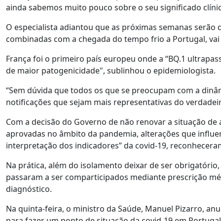
ainda sabemos muito pouco sobre o seu significado clíni
O especialista adiantou que as próximas semanas serão de
combinadas com a chegada do tempo frio a Portugal, vai 
França foi o primeiro país europeu onde a “BQ.1 ultrapass
de maior patogenicidade", sublinhou o epidemiologista.
“Sem dúvida que todos os que se preocupam com a dinâmic
notificações que sejam mais representativas do verdad
Com a decisão do Governo de não renovar a situação de ale
aprovadas no âmbito da pandemia, alterações que influen
interpretação dos indicadores” da covid-19, reconhecera
Na prática, além do isolamento deixar de ser obrigatório,
passaram a ser comparticipados mediante prescrição mé
diagnóstico.
Na quinta-feira, o ministro da Saúde, Manuel Pizarro, an
para fazer um ponto de situação da covid-19 em Portugal