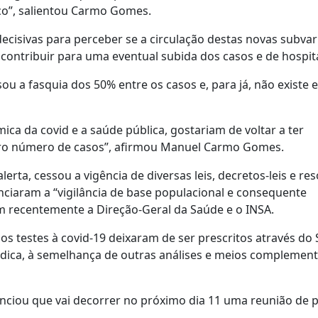
co”, salientou Carmo Gomes.
cisivas para perceber se a circulação destas novas subvar
contribuir para uma eventual subida dos casos e de hospita
ou a fasquia dos 50% entre os casos e, para já, não existe 
a da covid e a saúde pública, gostariam de voltar a ter
eiro número de casos”, afirmou Manuel Carmo Gomes.
rta, cessou a vigência de diversas leis, decretos-leis e re
ciaram a “vigilância de base populacional e consequente
m recentemente a Direção-Geral da Saúde e o INSA.
 os testes à covid-19 deixaram de ser prescritos através do
dica, à semelhança de outras análises e meios complement
unciou que vai decorrer no próximo dia 11 uma reunião de p
.