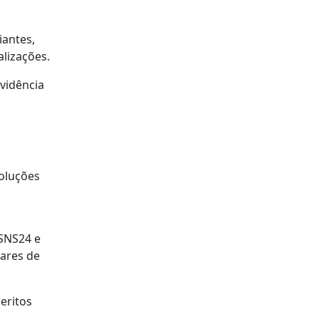
iantes,
lizações.
evidência
soluções
 SNS24 e
ares de
eritos