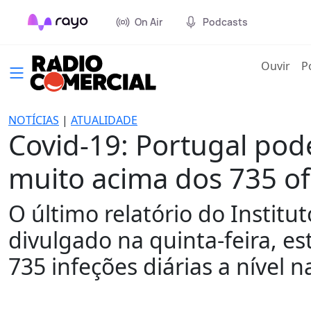
On Air
Podcasts
(cur
Ouvir
P
NOTÍCIAS
|
ATUALIDADE
Covid-19: Portugal pod
muito acima dos 735 ofi
O último relatório do Institu
divulgado na quinta-feira, e
735 infeções diárias a nível n