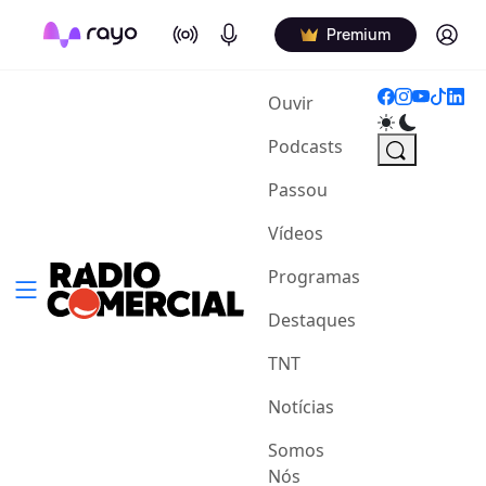
On Air
Podcasts
Log in
Premium
(current)
Ouvir
Podcasts
Passou
Vídeos
Programas
Destaques
TNT
Notícias
Somos
Nós