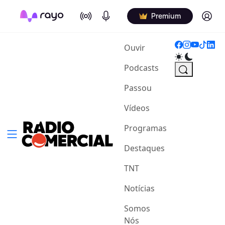
On Air
Podcasts
Log in
Premium
(current)
Ouvir
Podcasts
Passou
Vídeos
Programas
Destaques
TNT
Notícias
Somos
Nós