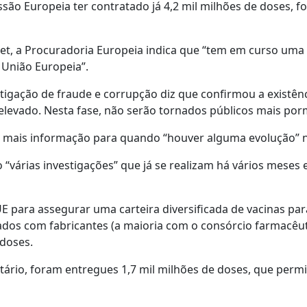
ão Europeia ter contratado já 4,2 mil milhões de doses, fo
et, a Procuradoria Europeia indica que “tem em curso uma
 União Europeia”.
igação de fraude e corrupção diz que confirmou a existênc
elevado. Nesta fase, não serão tornados públicos mais por
u mais informação para quando “houver alguma evolução” n
“várias investigações” que já se realizam há vários meses e
 para assegurar uma carteira diversificada de vacinas par
rados com fabricantes (a maioria com o consórcio farmacêu
 doses.
rio, foram entregues 1,7 mil milhões de doses, que perm