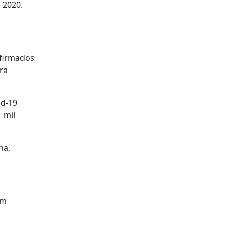
 2020.
 firmados
ra
id-19
 mil
na,
um