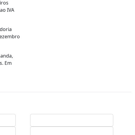
iros
 ao IVA
doria
 dezembro
landa,
s. Em