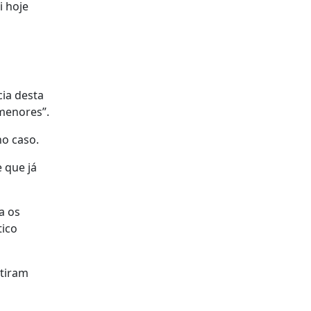
i hoje
ia desta
menores”.
o caso.
 que já
a os
tico
itiram