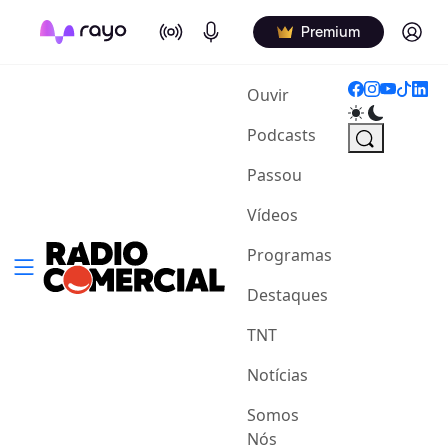
On Air
Podcasts
Log in
Premium
(current)
Ouvir
Podcasts
Passou
Vídeos
Programas
Destaques
TNT
Notícias
Somos
Nós