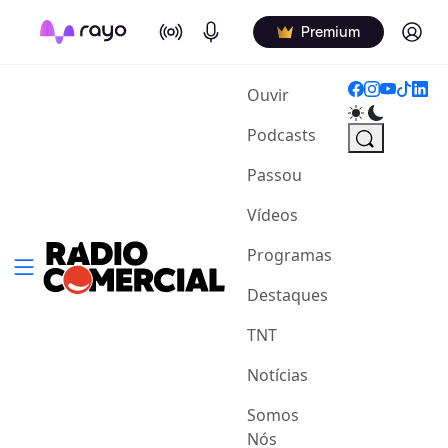
On Air
Podcasts
Log in
Premium
(current)
Ouvir
Podcasts
Passou
Vídeos
Programas
Destaques
TNT
Notícias
Somos
Nós