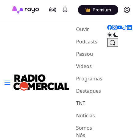
On Air
Podcasts
Log in
Premium
(current)
Ouvir
Podcasts
Passou
Vídeos
Programas
Destaques
TNT
Notícias
Somos
Nós