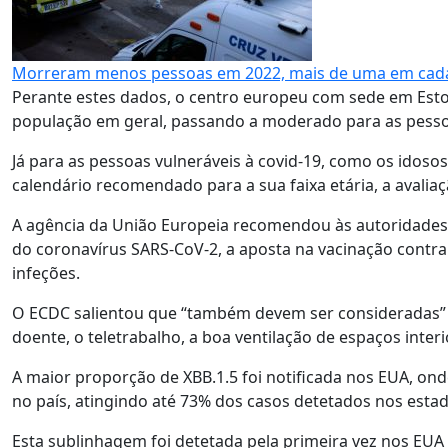
Morreram menos pessoas em 2022, mais de uma em cada c
Perante estes dados, o centro europeu com sede em Esto
população em geral, passando a moderado para as pess
Já para as pessoas vulneráveis à covid-19, como os idos
calendário recomendado para a sua faixa etária, a avalia
A agência da União Europeia recomendou às autoridades n
do coronavírus SARS-CoV-2, a aposta na vacinação contra
infeções.
O ECDC salientou que “também devem ser consideradas” 
doente, o teletrabalho, a boa ventilação de espaços int
A maior proporção de XBB.1.5 foi notificada nos EUA, on
no país, atingindo até 73% dos casos detetados nos esta
Esta sublinhagem foi detetada pela primeira vez nos EUA