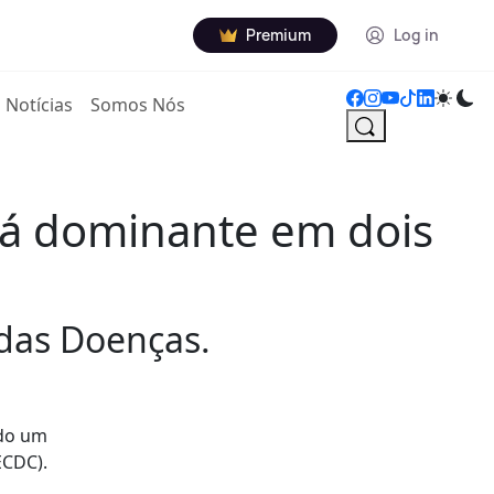
Premium
Log in
Notícias
Somos Nós
rá dominante em dois
 das Doenças.
ndo um
ECDC).