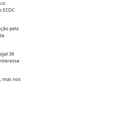
ico
 o ECDC
eção pela
da
ugal 36
interesse
.
%, mas nos