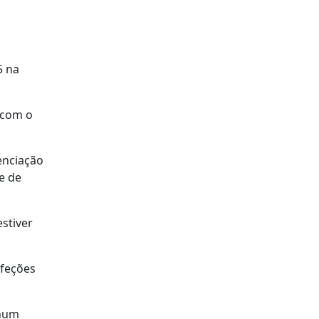
5 na
 com o
enciação
e de
stiver
nfeções
 num