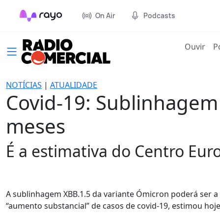
On Air
Podcasts
(cur
Ouvir
P
NOTÍCIAS
|
ATUALIDADE
Covid-19: Sublinhagem
meses
É a estimativa do Centro Eu
A sublinhagem XBB.1.5 da variante Ómicron poderá ser 
“aumento substancial” de casos de covid-19, estimou hoj