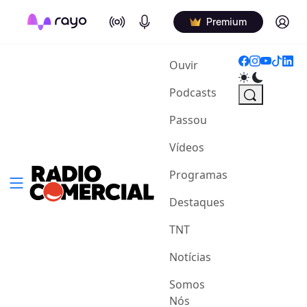
On Air
Podcasts
Log in
Premium
(current)
Ouvir
Podcasts
Passou
Vídeos
Programas
Destaques
TNT
Notícias
Somos
Nós