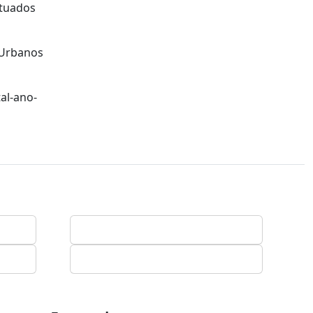
etuados
s Urbanos
al-ano-