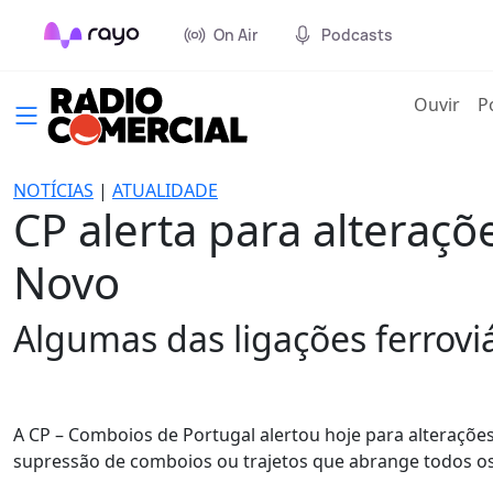
On Air
Podcasts
(cur
Ouvir
P
NOTÍCIAS
|
ATUALIDADE
CP alerta para alteraçõ
Novo
Algumas das ligações ferrovi
A CP – Comboios de Portugal alertou hoje para alterações
supressão de comboios ou trajetos que abrange todos os