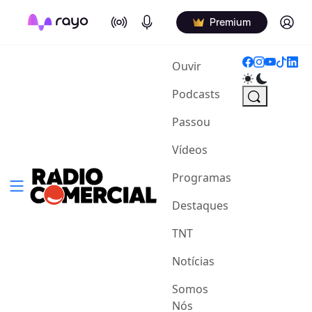
On Air
Podcasts
Log in
Premium
(current)
Ouvir
Podcasts
Passou
Vídeos
Programas
Destaques
TNT
Notícias
Somos
Nós