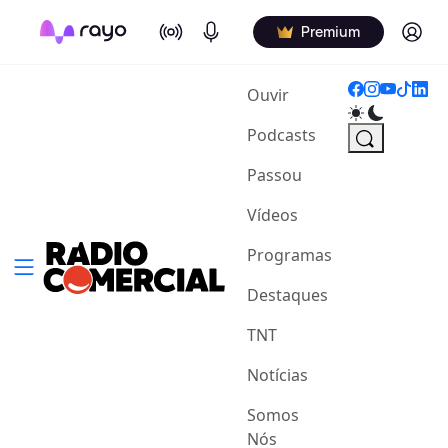
On Air
Podcasts
Log in
Premium
(current)
Ouvir
Podcasts
Passou
Vídeos
Programas
Destaques
TNT
Notícias
Somos
Nós