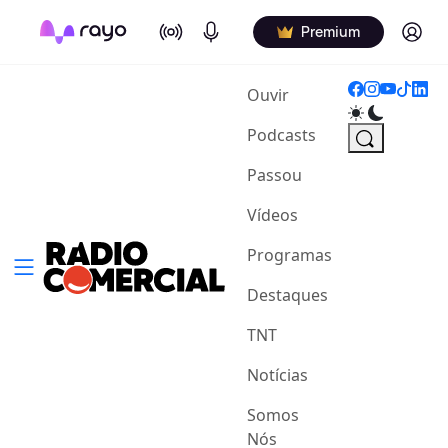
On Air
Podcasts
Log in
Premium
(current)
Ouvir
Podcasts
Passou
Vídeos
Programas
Destaques
TNT
Notícias
Somos
Nós