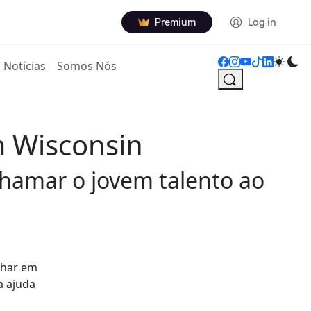
Premium
Log in
Notícias
Somos Nós
m Wisconsin
chamar o jovem talento ao
lhar em
a ajuda